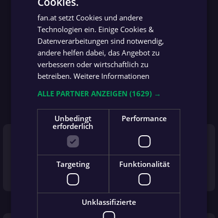
Cookies.
GERMAN
fan.at setzt Cookies und andere
GERMAN
Technologien ein. Einige Cookies &
Datenverarbeitungen sind notwendig,
andere helfen dabei, das Angebot zu
verbessern oder wirtschaftlich zu
betreiben.
Weitere Informationen
ALLE PARTNER ANZEIGEN
(1629) →
Unbedingt
Performance
65'
erforderlich
more_vert
Gelbe Karte
Targeting
Funktionalität
Gelbe Karte für Lukas Rogalo.
Unklassifizierte
65'