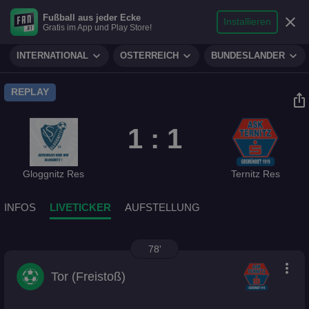
search
micro
person
Fußball aus jeder Ecke
sports_soccer
expand_more
close
FUSSBALL
Installieren
Gratis im App und Play Store!
Suche
Reporter
Login
expand_more
expand_more
expand_more
INTERNATIONAL
ÖSTERREICH
BUNDESLÄNDER
play_circle
REPLAY
ios_share
1 : 1
Gloggnitz Res
Ternitz Res
INFOS
LIVETICKER
AUFSTELLUNG
78'
more_vert
Tor (Freistoß)