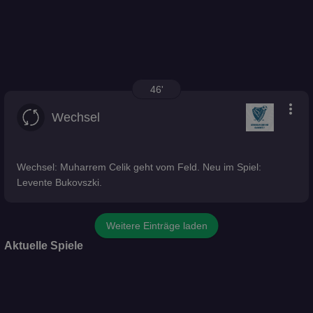
46'
more_vert
Wechsel
Wechsel: Muharrem Celik geht vom Feld. Neu im Spiel:
Levente Bukovszki.
Weitere Einträge laden
Aktuelle Spiele