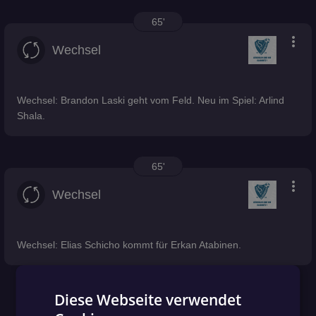
65'
more_vert
Wechsel
Wechsel: Brandon Laski geht vom Feld. Neu im Spiel: Arlind
Shala.
65'
more_vert
Wechsel
Wechsel: Elias Schicho kommt für Erkan Atabinen.
Diese Webseite verwendet