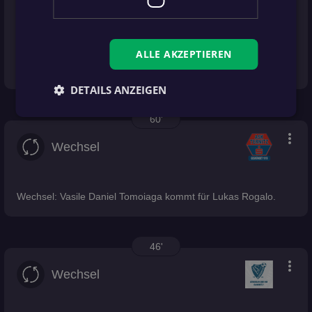
more_vert
Gelbe Karte
ALLE AKZEPTIEREN
Gelbe Karte für Brandon Laski.
DETAILS ANZEIGEN
60'
more_vert
Wechsel
Wechsel: Vasile Daniel Tomoiaga kommt für Lukas Rogalo.
46'
more_vert
Wechsel