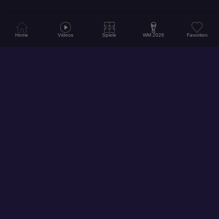
Home
Videos
Spiele
WM 2026
Favoriten
© 2026
Hol dir unsere App für ein noch besseres Erlebnis!
Folge uns auf Social Media