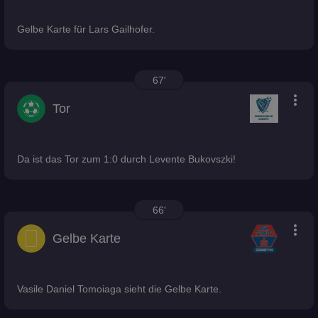
Gelbe Karte für Lars Gailhofer.
67'
more_vert
Tor
Da ist das Tor zum 1:0 durch Levente Bukovszki!
66'
more_vert
Gelbe Karte
Vasile Daniel Tomoiaga sieht die Gelbe Karte.